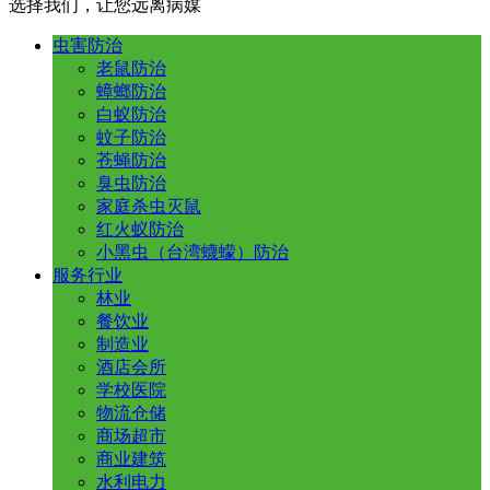
选择我们，让您远离病媒
虫害防治
老鼠防治
蟑螂防治
白蚁防治
蚊子防治
苍蝇防治
臭虫防治
家庭杀虫灭鼠
红火蚁防治
小黑虫（台湾蠛蠓）防治
服务行业
林业
餐饮业
制造业
酒店会所
学校医院
物流仓储
商场超市
商业建筑
水利电力