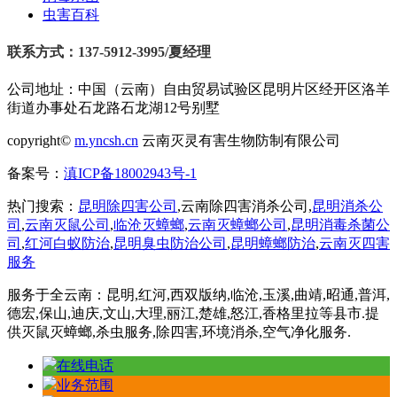
虫害百科
联系方式：137-5912-3995/夏经理
公司地址：中国（云南）自由贸易试验区昆明片区经开区洛羊
街道办事处石龙路石龙湖12号别墅
copyright©
m.yncsh.cn
云南灭灵有害生物防制有限公司
备案号：
滇ICP备18002943号-1
热门搜索：
昆明除四害公司
,云南除四害消杀公司,
昆明消杀公
司
,
云南灭鼠公司
,
临沧灭蟑螂
,
云南灭蟑螂公司
,
昆明消毒杀菌公
司
,
红河白蚁防治
,
昆明臭虫防治公司
,
昆明蟑螂防治
,
云南灭四害
服务
服务于全云南：昆明,红河,西双版纳,临沧,玉溪,曲靖,昭通,普洱,
德宏,保山,迪庆,文山,大理,丽江,楚雄,怒江,香格里拉等县市.提
供灭鼠灭蟑螂,杀虫服务,除四害,环境消杀,空气净化服务.
在线电话
业务范围