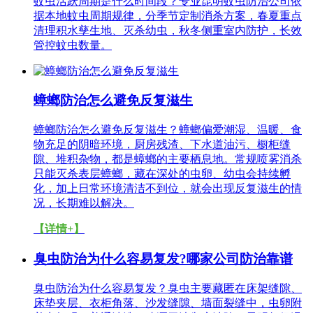
蚊虫活跃周期是什么时间段？专业昆明蚊虫防治公司依
据本地蚊虫周期规律，分季节定制消杀方案，春夏重点
清理积水孳生地、灭杀幼虫，秋冬侧重室内防护，长效
管控蚊虫数量。
蟑螂防治怎么避免反复滋生
蟑螂防治怎么避免反复滋生？蟑螂偏爱潮湿、温暖、食
物充足的阴暗环境，厨房残渣、下水道油污、橱柜缝
隙、堆积杂物，都是蟑螂的主要栖息地。常规喷雾消杀
只能灭杀表层蟑螂，藏在深处的虫卵、幼虫会持续孵
化，加上日常环境清洁不到位，就会出现反复滋生的情
况，长期难以解决。
【详情+】
臭虫防治为什么容易复发?哪家公司防治靠谱
臭虫防治为什么容易复发？臭虫主要藏匿在床架缝隙、
床垫夹层、衣柜角落、沙发缝隙、墙面裂缝中，虫卵附