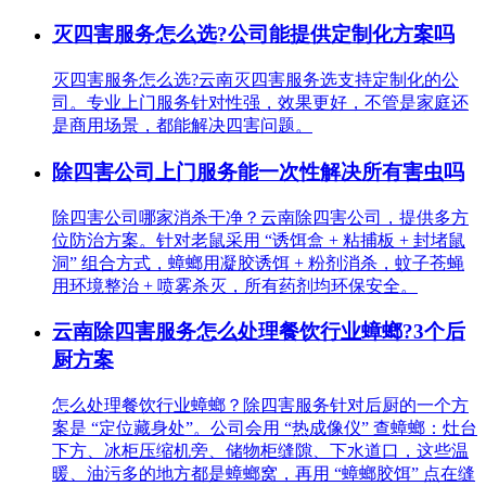
灭四害服务怎么选?公司能提供定制化方案吗
灭四害服务怎么选?云南灭四害服务选支持定制化的公
司。专业上门服务针对性强，效果更好，不管是家庭还
是商用场景，都能解决四害问题。
除四害公司上门服务能一次性解决所有害虫吗
除四害公司哪家消杀干净？云南除四害公司，提供多方
位防治方案。针对老鼠采用 “诱饵盒 + 粘捕板 + 封堵鼠
洞” 组合方式，蟑螂用凝胶诱饵 + 粉剂消杀，蚊子苍蝇
用环境整治 + 喷雾杀灭，所有药剂均环保安全。
云南除四害服务怎么处理餐饮行业蟑螂?3个后
厨方案
怎么处理餐饮行业蟑螂？除四害服务针对后厨的一个方
案是 “定位藏身处”。公司会用 “热成像仪” 查蟑螂：灶台
下方、冰柜压缩机旁、储物柜缝隙、下水道口，这些温
暖、油污多的地方都是蟑螂窝，再用 “蟑螂胶饵” 点在缝