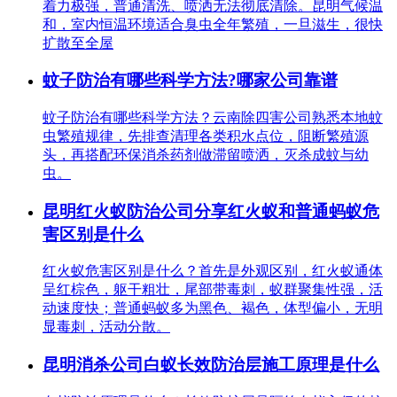
着力极强，普通清洗、喷洒无法彻底清除。昆明气候温
和，室内恒温环境适合臭虫全年繁殖，一旦滋生，很快
扩散至全屋
蚊子防治有哪些科学方法?哪家公司靠谱
蚊子防治有哪些科学方法？云南除四害公司熟悉本地蚊
虫繁殖规律，先排查清理各类积水点位，阻断繁殖源
头，再搭配环保消杀药剂做滞留喷洒，灭杀成蚊与幼
虫。
昆明红火蚁防治公司分享红火蚁和普通蚂蚁危
害区别是什么
红火蚁危害区别是什么？首先是外观区别，红火蚁通体
呈红棕色，躯干粗壮，尾部带毒刺，蚁群聚集性强，活
动速度快；普通蚂蚁多为黑色、褐色，体型偏小，无明
显毒刺，活动分散。
昆明消杀公司白蚁长效防治层施工原理是什么