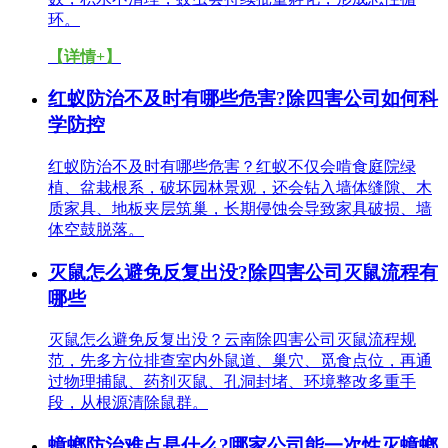
环。
【详情+】
红蚁防治不及时有哪些危害?除四害公司如何科
学防控
红蚁防治不及时有哪些危害？红蚁不仅会啃食庭院绿
植、盆栽根系，破坏园林景观，还会钻入墙体缝隙、木
质家具、地板夹层筑巢，长期侵蚀会导致家具破损、墙
体空鼓脱落。
灭鼠怎么避免反复出没?除四害公司灭鼠流程有
哪些
灭鼠怎么避免反复出没？云南除四害公司灭鼠流程规
范，先多方位排查室内外鼠道、巢穴、觅食点位，再通
过物理捕鼠、药剂灭鼠、孔洞封堵、环境整改多重手
段，从根源清除鼠群。
蟑螂防治难点是什么?哪家公司能一次性灭蟑螂