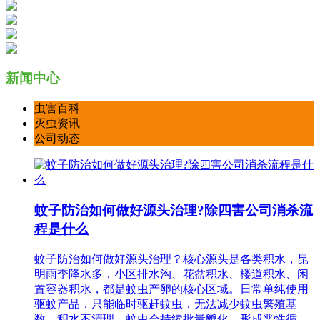
新闻中心
虫害百科
灭虫资讯
公司动态
蚊子防治如何做好源头治理?除四害公司消杀流
程是什么
蚊子防治如何做好源头治理？核心源头是各类积水，昆
明雨季降水多，小区排水沟、花盆积水、楼道积水、闲
置容器积水，都是蚊虫产卵的核心区域。日常单纯使用
驱蚊产品，只能临时驱赶蚊虫，无法减少蚊虫繁殖基
数，积水不清理，蚊虫会持续批量孵化，形成恶性循