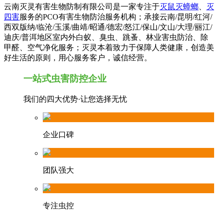
云南灭灵有害生物防制有限公司是一家专注于
灭鼠灭蟑螂
、
灭
四害
服务的PCO有害生物防治服务机构；承接云南/昆明/红河/
西双版纳/临沧/玉溪/曲靖/昭通/德宏/怒江/保山/文山/大理/丽江/
迪庆/普洱地区室内外白蚁、臭虫、跳蚤、林业害虫防治、除
甲醛、空气净化服务；灭灵本着致力于保障人类健康，创造美
好生活的原则，用心服务客户，诚信经营。
一站式虫害防控企业
我们的四大优势·让您选择无忧
企业口碑
团队强大
专注虫控