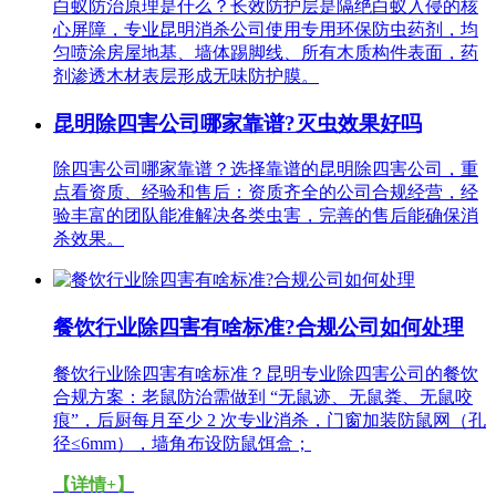
白蚁防治原理是什么？长效防护层是隔绝白蚁入侵的核
心屏障，专业昆明消杀公司使用专用环保防虫药剂，均
匀喷涂房屋地基、墙体踢脚线、所有木质构件表面，药
剂渗透木材表层形成无味防护膜。
昆明除四害公司哪家靠谱?灭虫效果好吗
除四害公司哪家靠谱？选择靠谱的昆明除四害公司，重
点看资质、经验和售后：资质齐全的公司合规经营，经
验丰富的团队能准解决各类虫害，完善的售后能确保消
杀效果。
餐饮行业除四害有啥标准?合规公司如何处理
餐饮行业除四害有啥标准？昆明专业除四害公司的餐饮
合规方案：老鼠防治需做到 “无鼠迹、无鼠粪、无鼠咬
痕”，后厨每月至少 2 次专业消杀，门窗加装防鼠网（孔
径≤6mm），墙角布设防鼠饵盒；
【详情+】