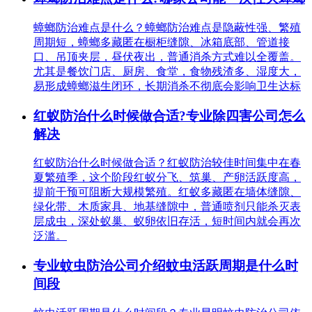
蟑螂防治难点是什么？蟑螂防治难点是隐蔽性强、繁殖
周期短，蟑螂多藏匿在橱柜缝隙、冰箱底部、管道接
口、吊顶夹层，昼伏夜出，普通消杀方式难以全覆盖。
尤其是餐饮门店、厨房、食堂，食物残渣多、湿度大，
易形成蟑螂滋生闭环，长期消杀不彻底会影响卫生达标
红蚁防治什么时候做合适?专业除四害公司怎么
解决
红蚁防治什么时候做合适？红蚁防治较佳时间集中在春
夏繁殖季，这个阶段红蚁分飞、筑巢、产卵活跃度高，
提前干预可阻断大规模繁殖。红蚁多藏匿在墙体缝隙、
绿化带、木质家具、地基缝隙中，普通喷剂只能杀灭表
层成虫，深处蚁巢、蚁卵依旧存活，短时间内就会再次
泛滥。
专业蚊虫防治公司介绍蚊虫活跃周期是什么时
间段