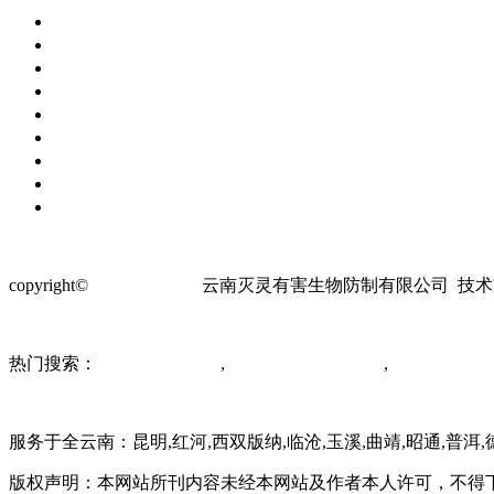
网站首页
虫害防治
服务行业
消毒杀菌
服务案例
荣誉资质
新闻资讯
关于我们
联系我们
copyright©
www.yncsh.cn
云南灭灵有害生物防制有限公司 技
热门搜索：
昆明除四害公司
,
云南除四害消杀公司
,
昆明消杀公司
服务于全云南：昆明,红河,西双版纳,临沧,玉溪,曲靖,昭通,普洱,
版权声明：本网站所刊内容未经本网站及作者本人许可，不得