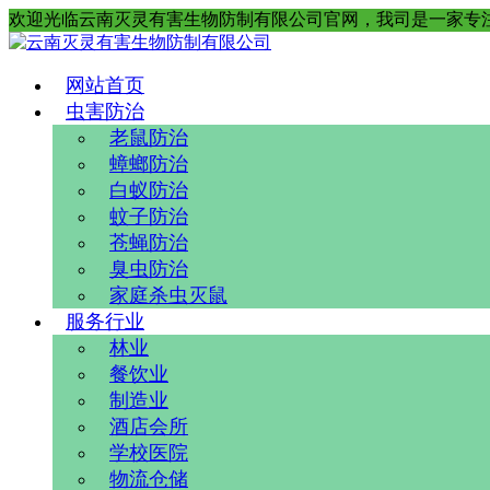
欢迎光临云南灭灵有害生物防制有限公司官网，我司是一家专
网站首页
虫害防治
老鼠防治
蟑螂防治
白蚁防治
蚊子防治
苍蝇防治
臭虫防治
家庭杀虫灭鼠
服务行业
林业
餐饮业
制造业
酒店会所
学校医院
物流仓储