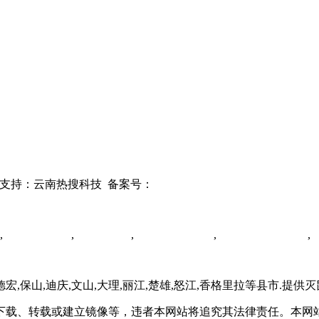
术支持：云南热搜科技
备案号：
滇ICP备2022006563号-1
,
云南灭鼠公司
,
临沧灭蟑螂
,
云南灭蟑螂公司
,
昆明消毒杀菌公司
,
德宏,保山,迪庆,文山,大理,丽江,楚雄,怒江,香格里拉等县市.提供
下载、转载或建立镜像等，违者本网站将追究其法律责任。本网