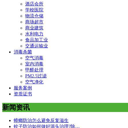
酒店会所
学校医院
物流仓储
商场超市
商业建筑
水利电力
食品加工业
交通运输业
消毒杀菌
空气消毒
室内消毒
甲醛处理
PM2.5过滤
空气净化
服务案例
资质证书
新闻资讯
蟑螂防治怎么避免反复滋生
蚊子防治如何做好源头治理?除…