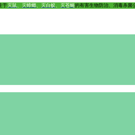
注于
灭鼠
、
灭蟑螂
、
灭白蚁
、
灭苍蝇
的有害生物防治、消毒杀菌