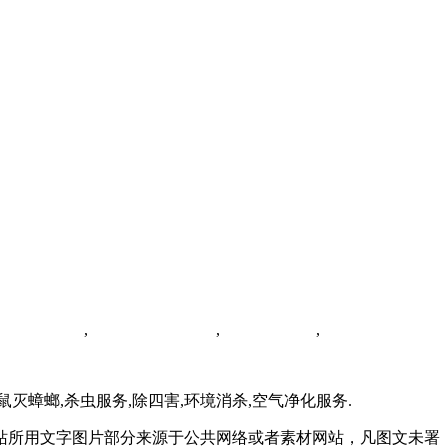
红河白蚁防治
,
昆明臭虫防治公司
,
昆明蟑螂防治
,
云南灭四害服务
灭鼠灭蟑螂,杀虫服务,除四害,环境消杀,空气净化服务.
站所用文字图片部分来源于公共网络或者素材网站，凡图文未署