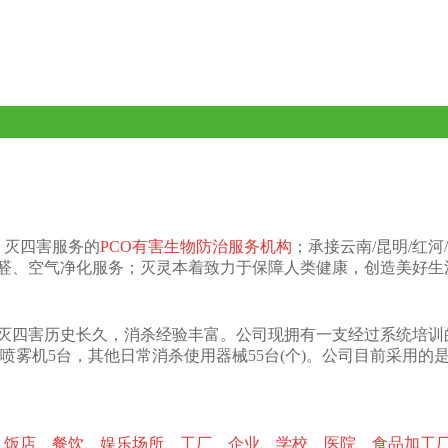
、灭四害服务的
PCO有害生物防治服务机构
；承接云南/昆明/红河/
甲醛、空气净化服务；灭灵本着致力于保障人类健康，创造美好生
公司灭四害历史长久，消杀经验丰富。公司现拥有一支经过系统培训
喷雾机5台，其他日常消杀使用器械55台(个)。公司目前采用
、饭店、餐饮、娱乐场所、工厂、企业、学校、医院、食品加工