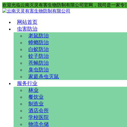
欢迎光临云南灭灵有害生物防制有限公司官网，我司是一家专
网站首页
虫害防治
老鼠防治
蟑螂防治
白蚁防治
蚊子防治
苍蝇防治
臭虫防治
家庭杀虫灭鼠
服务行业
林业
餐饮业
制造业
酒店会所
学校医院
物流仓储