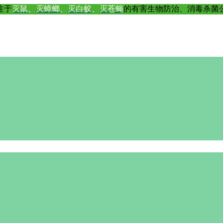
注于
灭鼠
、
灭蟑螂
、
灭白蚁
、
灭苍蝇
的有害生物防治、消毒杀菌