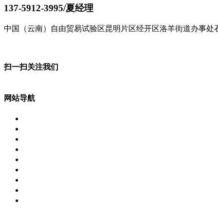
137-5912-3995/夏经理
中国（云南）自由贸易试验区昆明片区经开区洛羊街道办事处石
了解更多
扫一扫关注我们
网站导航
网站首页
虫害防治
服务行业
消毒杀菌
服务案例
荣誉资质
新闻资讯
关于我们
联系我们