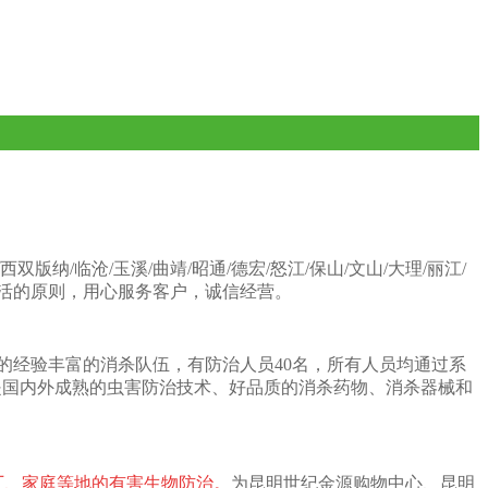
西双版纳/临沧/玉溪/曲靖/昭通/德宏/怒江/保山/文山/大理/丽江/
活的原则，用心服务客户，诚信经营。
的经验丰富的消杀队伍，有防治人员40名，所有人员均通过系
的是国内外成熟的虫害防治技术、好品质的消杀药物、消杀器械和
厂、家庭等地的有害生物防治。
为昆明世纪金源购物中心、昆明