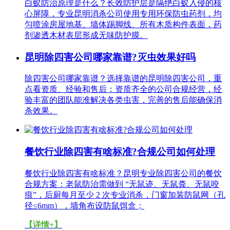
白蚁防治原理是什么？长效防护层是隔绝白蚁入侵的核
心屏障，专业昆明消杀公司使用专用环保防虫药剂，均
匀喷涂房屋地基、墙体踢脚线、所有木质构件表面，药
剂渗透木材表层形成无味防护膜。
昆明除四害公司哪家靠谱?灭虫效果好吗
除四害公司哪家靠谱？选择靠谱的昆明除四害公司，重
点看资质、经验和售后：资质齐全的公司合规经营，经
验丰富的团队能准解决各类虫害，完善的售后能确保消
杀效果。
餐饮行业除四害有啥标准?合规公司如何处理
餐饮行业除四害有啥标准？昆明专业除四害公司的餐饮
合规方案：老鼠防治需做到 “无鼠迹、无鼠粪、无鼠咬
痕”，后厨每月至少 2 次专业消杀，门窗加装防鼠网（孔
径≤6mm），墙角布设防鼠饵盒；
【详情+】