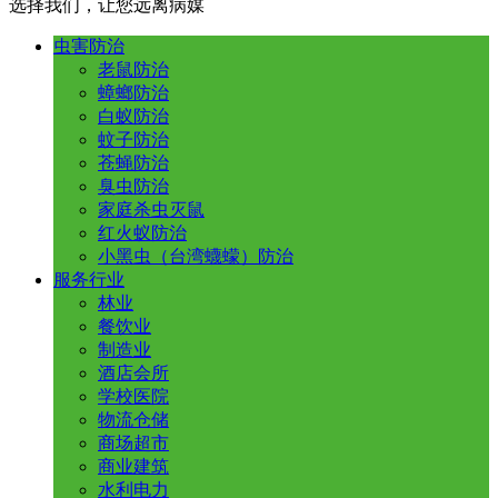
选择我们，让您远离病媒
虫害防治
老鼠防治
蟑螂防治
白蚁防治
蚊子防治
苍蝇防治
臭虫防治
家庭杀虫灭鼠
红火蚁防治
小黑虫（台湾蠛蠓）防治
服务行业
林业
餐饮业
制造业
酒店会所
学校医院
物流仓储
商场超市
商业建筑
水利电力