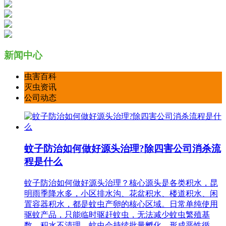
新闻中心
虫害百科
灭虫资讯
公司动态
蚊子防治如何做好源头治理?除四害公司消杀流
程是什么
蚊子防治如何做好源头治理？核心源头是各类积水，昆
明雨季降水多，小区排水沟、花盆积水、楼道积水、闲
置容器积水，都是蚊虫产卵的核心区域。日常单纯使用
驱蚊产品，只能临时驱赶蚊虫，无法减少蚊虫繁殖基
数，积水不清理，蚊虫会持续批量孵化，形成恶性循