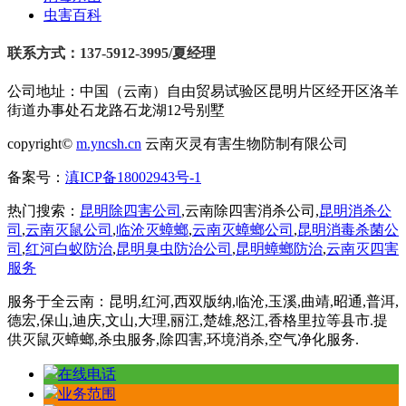
虫害百科
联系方式：137-5912-3995/夏经理
公司地址：中国（云南）自由贸易试验区昆明片区经开区洛羊
街道办事处石龙路石龙湖12号别墅
copyright©
m.yncsh.cn
云南灭灵有害生物防制有限公司
备案号：
滇ICP备18002943号-1
热门搜索：
昆明除四害公司
,云南除四害消杀公司,
昆明消杀公
司
,
云南灭鼠公司
,
临沧灭蟑螂
,
云南灭蟑螂公司
,
昆明消毒杀菌公
司
,
红河白蚁防治
,
昆明臭虫防治公司
,
昆明蟑螂防治
,
云南灭四害
服务
服务于全云南：昆明,红河,西双版纳,临沧,玉溪,曲靖,昭通,普洱,
德宏,保山,迪庆,文山,大理,丽江,楚雄,怒江,香格里拉等县市.提
供灭鼠灭蟑螂,杀虫服务,除四害,环境消杀,空气净化服务.
在线电话
业务范围