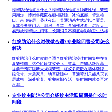
蟑螂防治难点是什么？蟑螂防治难点是隐蔽性强、繁殖
周期短，蟑螂多藏匿在橱柜缝隙、冰箱底部、管道接
口、吊顶夹层，昼伏夜出，普通消杀方式难以全覆盖。
尤其是餐饮门店、厨房、食堂，食物残渣多、湿度大，
易形成蟑螂滋生闭环，长期消杀不彻底会影响卫生达标
红蚁防治什么时候做合适?专业除四害公司怎么
解决
红蚁防治什么时候做合适？红蚁防治较佳时间集中在春
夏繁殖季，这个阶段红蚁分飞、筑巢、产卵活跃度高，
提前干预可阻断大规模繁殖。红蚁多藏匿在墙体缝隙、
绿化带、木质家具、地基缝隙中，普通喷剂只能杀灭表
层成虫，深处蚁巢、蚁卵依旧存活，短时间内就会再次
泛滥。
专业蚊虫防治公司介绍蚊虫活跃周期是什么时
间段