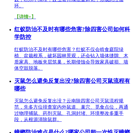
环。
【详情+】
红蚁防治不及时有哪些危害?除四害公司如何科
学防控
红蚁防治不及时有哪些危害？红蚁不仅会啃食庭院绿
植、盆栽根系，破坏园林景观，还会钻入墙体缝隙、木
质家具、地板夹层筑巢，长期侵蚀会导致家具破损、墙
体空鼓脱落。
灭鼠怎么避免反复出没?除四害公司灭鼠流程有
哪些
灭鼠怎么避免反复出没？云南除四害公司灭鼠流程规
范，先多方位排查室内外鼠道、巢穴、觅食点位，再通
过物理捕鼠、药剂灭鼠、孔洞封堵、环境整改多重手
段，从根源清除鼠群。
蟑螂防治难点是什么?哪家公司能一次性灭蟑螂