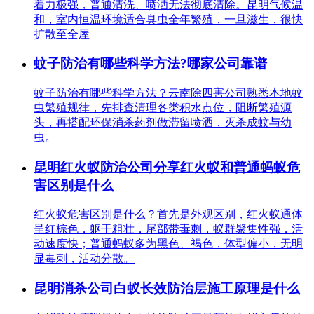
着力极强，普通清洗、喷洒无法彻底清除。昆明气候温
和，室内恒温环境适合臭虫全年繁殖，一旦滋生，很快
扩散至全屋
蚊子防治有哪些科学方法?哪家公司靠谱
蚊子防治有哪些科学方法？云南除四害公司熟悉本地蚊
虫繁殖规律，先排查清理各类积水点位，阻断繁殖源
头，再搭配环保消杀药剂做滞留喷洒，灭杀成蚊与幼
虫。
昆明红火蚁防治公司分享红火蚁和普通蚂蚁危
害区别是什么
红火蚁危害区别是什么？首先是外观区别，红火蚁通体
呈红棕色，躯干粗壮，尾部带毒刺，蚁群聚集性强，活
动速度快；普通蚂蚁多为黑色、褐色，体型偏小，无明
显毒刺，活动分散。
昆明消杀公司白蚁长效防治层施工原理是什么