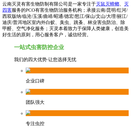
云南灭灵有害生物防制有限公司是一家专注于
灭鼠灭蟑螂
、
灭
四害
服务的PCO有害生物防治服务机构；承接云南/昆明/红河/
西双版纳/临沧/玉溪/曲靖/昭通/德宏/怒江/保山/文山/大理/丽江/
迪庆/普洱地区室内外白蚁、臭虫、跳蚤、林业害虫防治、除
甲醛、空气净化服务；灭灵本着致力于保障人类健康，创造美
好生活的原则，用心服务客户，诚信经营。
一站式虫害防控企业
我们的四大优势·让您选择无忧
企业口碑
团队强大
专注虫控