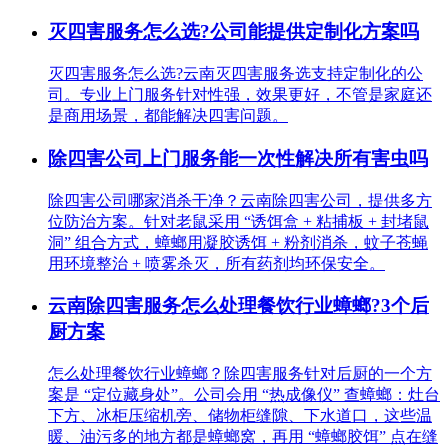
灭四害服务怎么选?公司能提供定制化方案吗
灭四害服务怎么选?云南灭四害服务选支持定制化的公
司。专业上门服务针对性强，效果更好，不管是家庭还
是商用场景，都能解决四害问题。
除四害公司上门服务能一次性解决所有害虫吗
除四害公司哪家消杀干净？云南除四害公司，提供多方
位防治方案。针对老鼠采用 “诱饵盒 + 粘捕板 + 封堵鼠
洞” 组合方式，蟑螂用凝胶诱饵 + 粉剂消杀，蚊子苍蝇
用环境整治 + 喷雾杀灭，所有药剂均环保安全。
云南除四害服务怎么处理餐饮行业蟑螂?3个后
厨方案
怎么处理餐饮行业蟑螂？除四害服务针对后厨的一个方
案是 “定位藏身处”。公司会用 “热成像仪” 查蟑螂：灶台
下方、冰柜压缩机旁、储物柜缝隙、下水道口，这些温
暖、油污多的地方都是蟑螂窝，再用 “蟑螂胶饵” 点在缝