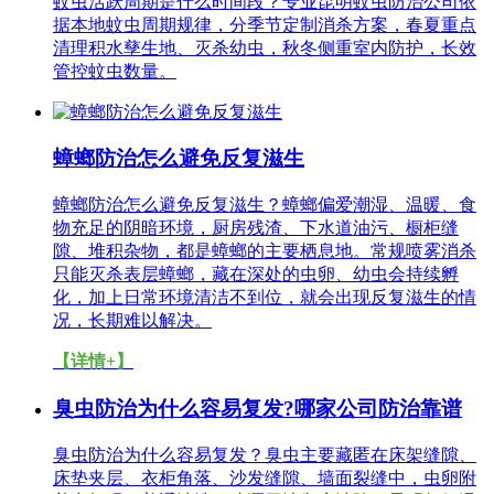
蚊虫活跃周期是什么时间段？专业昆明蚊虫防治公司依
据本地蚊虫周期规律，分季节定制消杀方案，春夏重点
清理积水孳生地、灭杀幼虫，秋冬侧重室内防护，长效
管控蚊虫数量。
蟑螂防治怎么避免反复滋生
蟑螂防治怎么避免反复滋生？蟑螂偏爱潮湿、温暖、食
物充足的阴暗环境，厨房残渣、下水道油污、橱柜缝
隙、堆积杂物，都是蟑螂的主要栖息地。常规喷雾消杀
只能灭杀表层蟑螂，藏在深处的虫卵、幼虫会持续孵
化，加上日常环境清洁不到位，就会出现反复滋生的情
况，长期难以解决。
【详情+】
臭虫防治为什么容易复发?哪家公司防治靠谱
臭虫防治为什么容易复发？臭虫主要藏匿在床架缝隙、
床垫夹层、衣柜角落、沙发缝隙、墙面裂缝中，虫卵附