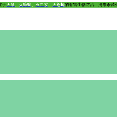
注于
灭鼠
、
灭蟑螂
、
灭白蚁
、
灭苍蝇
的有害生物防治、消毒杀菌