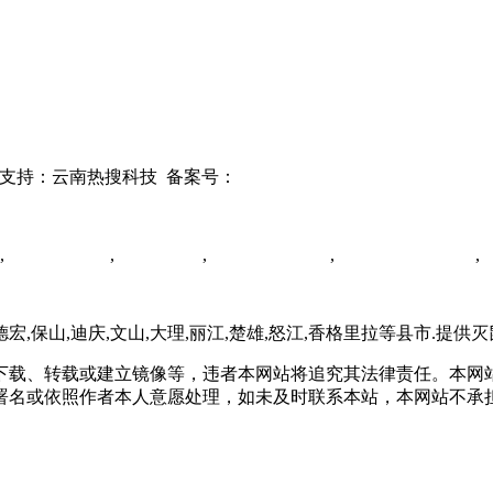
术支持：云南热搜科技
备案号：
滇ICP备2022006563号-1
,
云南灭鼠公司
,
临沧灭蟑螂
,
云南灭蟑螂公司
,
昆明消毒杀菌公司
,
德宏,保山,迪庆,文山,大理,丽江,楚雄,怒江,香格里拉等县市.提供
下载、转载或建立镜像等，违者本网站将追究其法律责任。本网
署名或依照作者本人意愿处理，如未及时联系本站，本网站不承