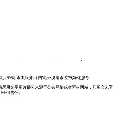
红河白蚁防治
,
昆明臭虫防治公司
,
昆明蟑螂防治
,
云南灭四害服务
灭鼠灭蟑螂,杀虫服务,除四害,环境消杀,空气净化服务.
站所用文字图片部分来源于公共网络或者素材网站，凡图文未署
担任何责任。