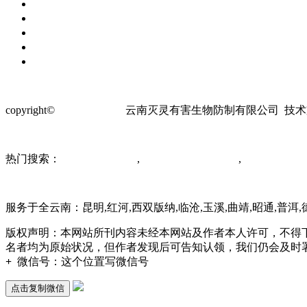
服务案例
荣誉资质
新闻资讯
关于我们
联系我们
copyright©
www.yncsh.cn
云南灭灵有害生物防制有限公司 技
热门搜索：
昆明除四害公司
,
云南除四害消杀公司
,
昆明消杀公司
服务于全云南：昆明,红河,西双版纳,临沧,玉溪,曲靖,昭通,普洱,
版权声明：本网站所刊内容未经本网站及作者本人许可，不得
名者均为原始状况，但作者发现后可告知认领，我们仍会及时
+
微信号：
这个位置写微信号
点击复制微信