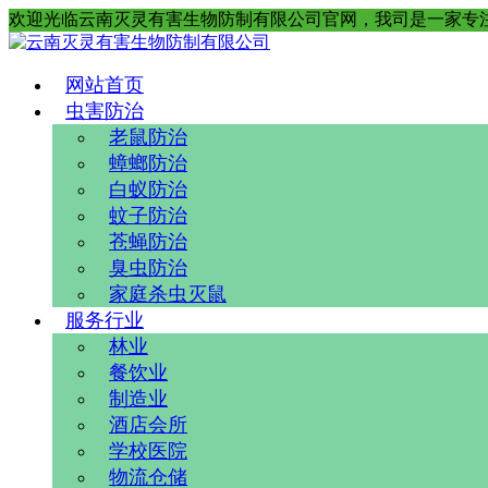
欢迎光临云南灭灵有害生物防制有限公司官网，我司是一家专
网站首页
虫害防治
老鼠防治
蟑螂防治
白蚁防治
蚊子防治
苍蝇防治
臭虫防治
家庭杀虫灭鼠
服务行业
林业
餐饮业
制造业
酒店会所
学校医院
物流仓储