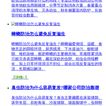
蚊虫活跃周期是什么时间段？专业昆明蚊虫防治公司依
据本地蚊虫周期规律，分季节定制消杀方案，春夏重点
清理积水孳生地、灭杀幼虫，秋冬侧重室内防护，长效
管控蚊虫数量。
蟑螂防治怎么避免反复滋生
蟑螂防治怎么避免反复滋生？蟑螂偏爱潮湿、温暖、食
物充足的阴暗环境，厨房残渣、下水道油污、橱柜缝
隙、堆积杂物，都是蟑螂的主要栖息地。常规喷雾消杀
只能灭杀表层蟑螂，藏在深处的虫卵、幼虫会持续孵
化，加上日常环境清洁不到位，就会出现反复滋生的情
况，长期难以解决。
【详情+】
臭虫防治为什么容易复发?哪家公司防治靠谱
臭虫防治为什么容易复发？臭虫主要藏匿在床架缝隙、
床垫夹层、衣柜角落、沙发缝隙、墙面裂缝中，虫卵附