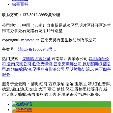
虫害百科
联系方式：137-5912-3995/夏经理
公司地址：中国（云南）自由贸易试验区昆明片区经开区洛羊
街道办事处石龙路石龙湖12号别墅
copyright©
m.yncsh.cn
云南灭灵有害生物防制有限公司
备案号：
滇ICP备18002943号-1
热门搜索：
昆明除四害公司
,云南除四害消杀公司,
昆明消杀公
司
,
云南灭鼠公司
,
临沧灭蟑螂
,
云南灭蟑螂公司
,
昆明消毒杀菌公
司
,
红河白蚁防治
,
昆明臭虫防治公司
,
昆明蟑螂防治
,
云南灭四害
服务
服务于全云南：昆明,红河,西双版纳,临沧,玉溪,曲靖,昭通,普洱,
德宏,保山,迪庆,文山,大理,丽江,楚雄,怒江,香格里拉等县市.提
供灭鼠灭蟑螂,杀虫服务,除四害,环境消杀,空气净化服务.
在线电话
业务范围