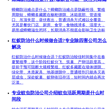
蟑螂防治难点是什么？蟑螂防治难点是隐蔽性强、繁殖
周期短，蟑螂多藏匿在橱柜缝隙、冰箱底部、管道接
口、吊顶夹层，昼伏夜出，普通消杀方式难以全覆盖。
尤其是餐饮门店、厨房、食堂，食物残渣多、湿度大，
易形成蟑螂滋生闭环，长期消杀不彻底会影响卫生达标
红蚁防治什么时候做合适?专业除四害公司怎么
解决
红蚁防治什么时候做合适？红蚁防治较佳时间集中在春
夏繁殖季，这个阶段红蚁分飞、筑巢、产卵活跃度高，
提前干预可阻断大规模繁殖。红蚁多藏匿在墙体缝隙、
绿化带、木质家具、地基缝隙中，普通喷剂只能杀灭表
层成虫，深处蚁巢、蚁卵依旧存活，短时间内就会再次
泛滥。
专业蚊虫防治公司介绍蚊虫活跃周期是什么时
间段