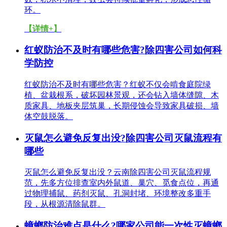
环。
【详情+】
红蚁防治不及时有哪些危害?除四害公司如何科
学防控
红蚁防治不及时有哪些危害？红蚁不仅会啃食庭院绿
植、盆栽根系，破坏园林景观，还会钻入墙体缝隙、木
质家具、地板夹层筑巢，长期侵蚀会导致家具破损、墙
体空鼓脱落。
灭鼠怎么避免反复出没?除四害公司灭鼠流程有
哪些
灭鼠怎么避免反复出没？云南除四害公司灭鼠流程规
范，先多方位排查室内外鼠道、巢穴、觅食点位，再通
过物理捕鼠、药剂灭鼠、孔洞封堵、环境整改多重手
段，从根源清除鼠群。
蟑螂防治难点是什么?哪家公司能一次性灭蟑螂