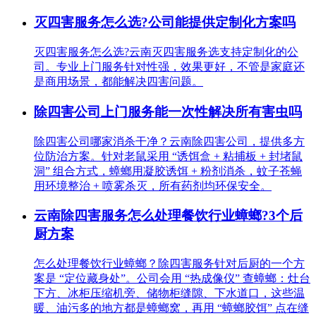
灭四害服务怎么选?公司能提供定制化方案吗
灭四害服务怎么选?云南灭四害服务选支持定制化的公
司。专业上门服务针对性强，效果更好，不管是家庭还
是商用场景，都能解决四害问题。
除四害公司上门服务能一次性解决所有害虫吗
除四害公司哪家消杀干净？云南除四害公司，提供多方
位防治方案。针对老鼠采用 “诱饵盒 + 粘捕板 + 封堵鼠
洞” 组合方式，蟑螂用凝胶诱饵 + 粉剂消杀，蚊子苍蝇
用环境整治 + 喷雾杀灭，所有药剂均环保安全。
云南除四害服务怎么处理餐饮行业蟑螂?3个后
厨方案
怎么处理餐饮行业蟑螂？除四害服务针对后厨的一个方
案是 “定位藏身处”。公司会用 “热成像仪” 查蟑螂：灶台
下方、冰柜压缩机旁、储物柜缝隙、下水道口，这些温
暖、油污多的地方都是蟑螂窝，再用 “蟑螂胶饵” 点在缝