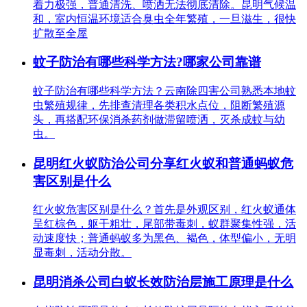
着力极强，普通清洗、喷洒无法彻底清除。昆明气候温
和，室内恒温环境适合臭虫全年繁殖，一旦滋生，很快
扩散至全屋
蚊子防治有哪些科学方法?哪家公司靠谱
蚊子防治有哪些科学方法？云南除四害公司熟悉本地蚊
虫繁殖规律，先排查清理各类积水点位，阻断繁殖源
头，再搭配环保消杀药剂做滞留喷洒，灭杀成蚊与幼
虫。
昆明红火蚁防治公司分享红火蚁和普通蚂蚁危
害区别是什么
红火蚁危害区别是什么？首先是外观区别，红火蚁通体
呈红棕色，躯干粗壮，尾部带毒刺，蚁群聚集性强，活
动速度快；普通蚂蚁多为黑色、褐色，体型偏小，无明
显毒刺，活动分散。
昆明消杀公司白蚁长效防治层施工原理是什么