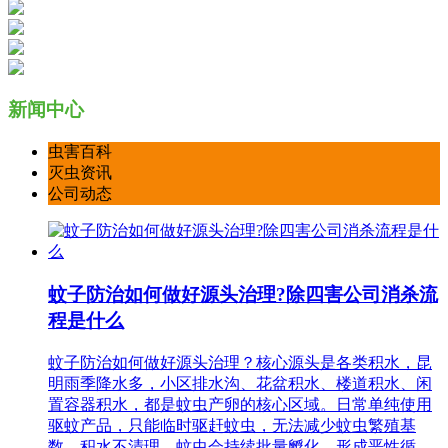
新闻中心
虫害百科
灭虫资讯
公司动态
蚊子防治如何做好源头治理?除四害公司消杀流
程是什么
蚊子防治如何做好源头治理？核心源头是各类积水，昆
明雨季降水多，小区排水沟、花盆积水、楼道积水、闲
置容器积水，都是蚊虫产卵的核心区域。日常单纯使用
驱蚊产品，只能临时驱赶蚊虫，无法减少蚊虫繁殖基
数，积水不清理，蚊虫会持续批量孵化，形成恶性循