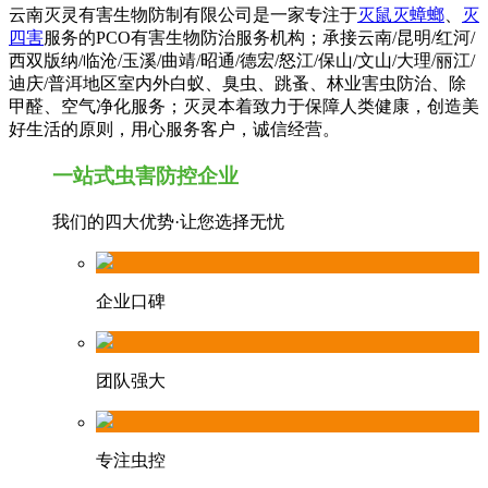
云南灭灵有害生物防制有限公司是一家专注于
灭鼠灭蟑螂
、
灭
四害
服务的PCO有害生物防治服务机构；承接云南/昆明/红河/
西双版纳/临沧/玉溪/曲靖/昭通/德宏/怒江/保山/文山/大理/丽江/
迪庆/普洱地区室内外白蚁、臭虫、跳蚤、林业害虫防治、除
甲醛、空气净化服务；灭灵本着致力于保障人类健康，创造美
好生活的原则，用心服务客户，诚信经营。
一站式虫害防控企业
我们的四大优势·让您选择无忧
企业口碑
团队强大
专注虫控