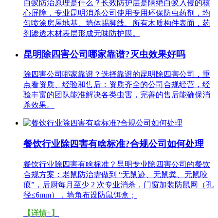
白蚁防治原理是什么？长效防护层是隔绝白蚁入侵的核
心屏障，专业昆明消杀公司使用专用环保防虫药剂，均
匀喷涂房屋地基、墙体踢脚线、所有木质构件表面，药
剂渗透木材表层形成无味防护膜。
昆明除四害公司哪家靠谱?灭虫效果好吗
除四害公司哪家靠谱？选择靠谱的昆明除四害公司，重
点看资质、经验和售后：资质齐全的公司合规经营，经
验丰富的团队能准解决各类虫害，完善的售后能确保消
杀效果。
餐饮行业除四害有啥标准?合规公司如何处理
餐饮行业除四害有啥标准？昆明专业除四害公司的餐饮
合规方案：老鼠防治需做到 “无鼠迹、无鼠粪、无鼠咬
痕”，后厨每月至少 2 次专业消杀，门窗加装防鼠网（孔
径≤6mm），墙角布设防鼠饵盒；
【详情+】