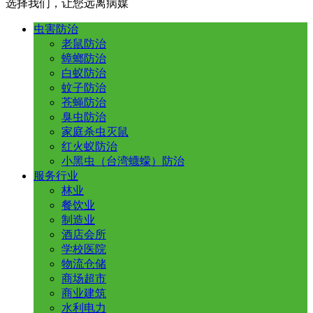
选择我们，让您远离病媒
虫害防治
老鼠防治
蟑螂防治
白蚁防治
蚊子防治
苍蝇防治
臭虫防治
家庭杀虫灭鼠
红火蚁防治
小黑虫（台湾蠛蠓）防治
服务行业
林业
餐饮业
制造业
酒店会所
学校医院
物流仓储
商场超市
商业建筑
水利电力