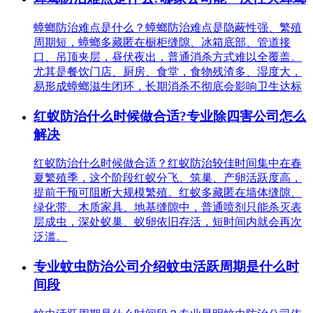
蟑螂防治难点是什么？蟑螂防治难点是隐蔽性强、繁殖
周期短，蟑螂多藏匿在橱柜缝隙、冰箱底部、管道接
口、吊顶夹层，昼伏夜出，普通消杀方式难以全覆盖。
尤其是餐饮门店、厨房、食堂，食物残渣多、湿度大，
易形成蟑螂滋生闭环，长期消杀不彻底会影响卫生达标
红蚁防治什么时候做合适?专业除四害公司怎么
解决
红蚁防治什么时候做合适？红蚁防治较佳时间集中在春
夏繁殖季，这个阶段红蚁分飞、筑巢、产卵活跃度高，
提前干预可阻断大规模繁殖。红蚁多藏匿在墙体缝隙、
绿化带、木质家具、地基缝隙中，普通喷剂只能杀灭表
层成虫，深处蚁巢、蚁卵依旧存活，短时间内就会再次
泛滥。
专业蚊虫防治公司介绍蚊虫活跃周期是什么时
间段