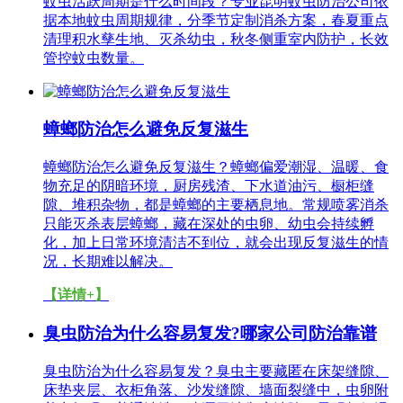
蚊虫活跃周期是什么时间段？专业昆明蚊虫防治公司依
据本地蚊虫周期规律，分季节定制消杀方案，春夏重点
清理积水孳生地、灭杀幼虫，秋冬侧重室内防护，长效
管控蚊虫数量。
蟑螂防治怎么避免反复滋生
蟑螂防治怎么避免反复滋生？蟑螂偏爱潮湿、温暖、食
物充足的阴暗环境，厨房残渣、下水道油污、橱柜缝
隙、堆积杂物，都是蟑螂的主要栖息地。常规喷雾消杀
只能灭杀表层蟑螂，藏在深处的虫卵、幼虫会持续孵
化，加上日常环境清洁不到位，就会出现反复滋生的情
况，长期难以解决。
【详情+】
臭虫防治为什么容易复发?哪家公司防治靠谱
臭虫防治为什么容易复发？臭虫主要藏匿在床架缝隙、
床垫夹层、衣柜角落、沙发缝隙、墙面裂缝中，虫卵附