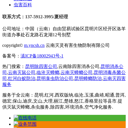
虫害百科
联系方式：137-5912-3995/夏经理
公司地址：中国（云南）自由贸易试验区昆明片区经开区洛羊
街道办事处石龙路石龙湖12号别墅
copyright©
m.yncsh.cn
云南灭灵有害生物防制有限公司
备案号：
滇ICP备18002943号-1
热门搜索：
昆明除四害公司
,云南除四害消杀公司,
昆明消杀公
司
,
云南灭鼠公司
,
临沧灭蟑螂
,
云南灭蟑螂公司
,
昆明消毒杀菌公
司
,
红河白蚁防治
,
昆明臭虫防治公司
,
昆明蟑螂防治
,
云南灭四害
服务
服务于全云南：昆明,红河,西双版纳,临沧,玉溪,曲靖,昭通,普洱,
德宏,保山,迪庆,文山,大理,丽江,楚雄,怒江,香格里拉等县市.提
供灭鼠灭蟑螂,杀虫服务,除四害,环境消杀,空气净化服务.
在线电话
业务范围