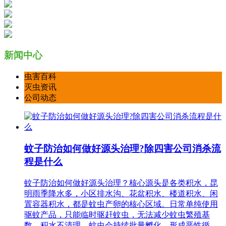
新闻中心
虫害百科
灭虫资讯
公司动态
蚊子防治如何做好源头治理?除四害公司消杀流
程是什么
蚊子防治如何做好源头治理？核心源头是各类积水，昆
明雨季降水多，小区排水沟、花盆积水、楼道积水、闲
置容器积水，都是蚊虫产卵的核心区域。日常单纯使用
驱蚊产品，只能临时驱赶蚊虫，无法减少蚊虫繁殖基
数，积水不清理，蚊虫会持续批量孵化，形成恶性循