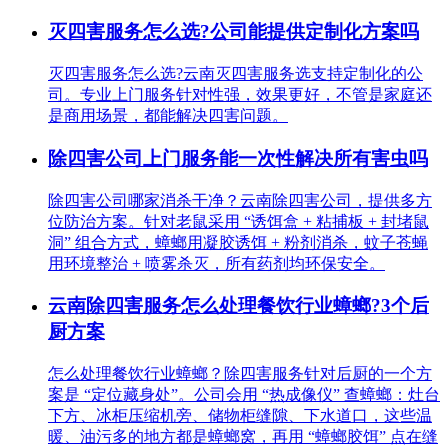
灭四害服务怎么选?公司能提供定制化方案吗
灭四害服务怎么选?云南灭四害服务选支持定制化的公
司。专业上门服务针对性强，效果更好，不管是家庭还
是商用场景，都能解决四害问题。
除四害公司上门服务能一次性解决所有害虫吗
除四害公司哪家消杀干净？云南除四害公司，提供多方
位防治方案。针对老鼠采用 “诱饵盒 + 粘捕板 + 封堵鼠
洞” 组合方式，蟑螂用凝胶诱饵 + 粉剂消杀，蚊子苍蝇
用环境整治 + 喷雾杀灭，所有药剂均环保安全。
云南除四害服务怎么处理餐饮行业蟑螂?3个后
厨方案
怎么处理餐饮行业蟑螂？除四害服务针对后厨的一个方
案是 “定位藏身处”。公司会用 “热成像仪” 查蟑螂：灶台
下方、冰柜压缩机旁、储物柜缝隙、下水道口，这些温
暖、油污多的地方都是蟑螂窝，再用 “蟑螂胶饵” 点在缝