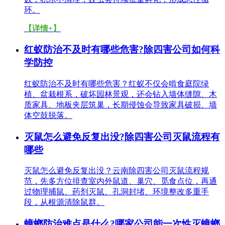
环。
【详情+】
红蚁防治不及时有哪些危害?除四害公司如何科
学防控
红蚁防治不及时有哪些危害？红蚁不仅会啃食庭院绿
植、盆栽根系，破坏园林景观，还会钻入墙体缝隙、木
质家具、地板夹层筑巢，长期侵蚀会导致家具破损、墙
体空鼓脱落。
灭鼠怎么避免反复出没?除四害公司灭鼠流程有
哪些
灭鼠怎么避免反复出没？云南除四害公司灭鼠流程规
范，先多方位排查室内外鼠道、巢穴、觅食点位，再通
过物理捕鼠、药剂灭鼠、孔洞封堵、环境整改多重手
段，从根源清除鼠群。
蟑螂防治难点是什么?哪家公司能一次性灭蟑螂