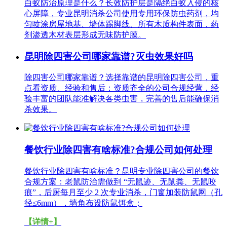
白蚁防治原理是什么？长效防护层是隔绝白蚁入侵的核
心屏障，专业昆明消杀公司使用专用环保防虫药剂，均
匀喷涂房屋地基、墙体踢脚线、所有木质构件表面，药
剂渗透木材表层形成无味防护膜。
昆明除四害公司哪家靠谱?灭虫效果好吗
除四害公司哪家靠谱？选择靠谱的昆明除四害公司，重
点看资质、经验和售后：资质齐全的公司合规经营，经
验丰富的团队能准解决各类虫害，完善的售后能确保消
杀效果。
餐饮行业除四害有啥标准?合规公司如何处理
餐饮行业除四害有啥标准？昆明专业除四害公司的餐饮
合规方案：老鼠防治需做到 “无鼠迹、无鼠粪、无鼠咬
痕”，后厨每月至少 2 次专业消杀，门窗加装防鼠网（孔
径≤6mm），墙角布设防鼠饵盒；
【详情+】