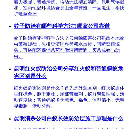
着力极强，普通清洗、喷洒无法彻底清除。昆明气候温
和，室内恒温环境适合臭虫全年繁殖，一旦滋生，很快
扩散至全屋
蚊子防治有哪些科学方法?哪家公司靠谱
蚊子防治有哪些科学方法？云南除四害公司熟悉本地蚊
虫繁殖规律，先排查清理各类积水点位，阻断繁殖源
头，再搭配环保消杀药剂做滞留喷洒，灭杀成蚊与幼
虫。
昆明红火蚁防治公司分享红火蚁和普通蚂蚁危
害区别是什么
红火蚁危害区别是什么？首先是外观区别，红火蚁通体
呈红棕色，躯干粗壮，尾部带毒刺，蚁群聚集性强，活
动速度快；普通蚂蚁多为黑色、褐色，体型偏小，无明
显毒刺，活动分散。
昆明消杀公司白蚁长效防治层施工原理是什么