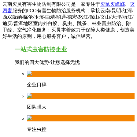
云南灭灵有害生物防制有限公司是一家专注于
灭鼠灭蟑螂
、
灭
四害
服务的PCO有害生物防治服务机构；承接云南/昆明/红河/
西双版纳/临沧/玉溪/曲靖/昭通/德宏/怒江/保山/文山/大理/丽江/
迪庆/普洱地区室内外白蚁、臭虫、跳蚤、林业害虫防治、除
甲醛、空气净化服务；灭灵本着致力于保障人类健康，创造美
好生活的原则，用心服务客户，诚信经营。
一站式虫害防控企业
我们的四大优势·让您选择无忧
企业口碑
团队强大
专注虫控