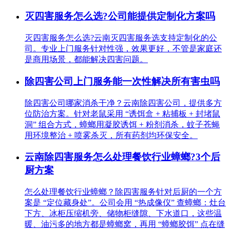
灭四害服务怎么选?公司能提供定制化方案吗
灭四害服务怎么选?云南灭四害服务选支持定制化的公
司。专业上门服务针对性强，效果更好，不管是家庭还
是商用场景，都能解决四害问题。
除四害公司上门服务能一次性解决所有害虫吗
除四害公司哪家消杀干净？云南除四害公司，提供多方
位防治方案。针对老鼠采用 “诱饵盒 + 粘捕板 + 封堵鼠
洞” 组合方式，蟑螂用凝胶诱饵 + 粉剂消杀，蚊子苍蝇
用环境整治 + 喷雾杀灭，所有药剂均环保安全。
云南除四害服务怎么处理餐饮行业蟑螂?3个后
厨方案
怎么处理餐饮行业蟑螂？除四害服务针对后厨的一个方
案是 “定位藏身处”。公司会用 “热成像仪” 查蟑螂：灶台
下方、冰柜压缩机旁、储物柜缝隙、下水道口，这些温
暖、油污多的地方都是蟑螂窝，再用 “蟑螂胶饵” 点在缝