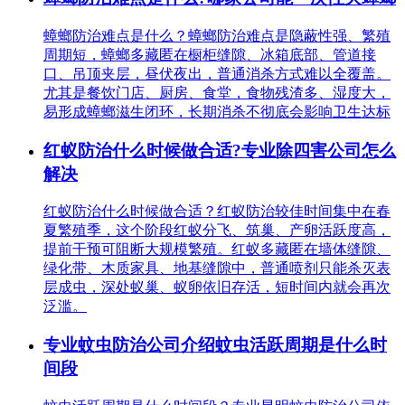
蟑螂防治难点是什么？蟑螂防治难点是隐蔽性强、繁殖
周期短，蟑螂多藏匿在橱柜缝隙、冰箱底部、管道接
口、吊顶夹层，昼伏夜出，普通消杀方式难以全覆盖。
尤其是餐饮门店、厨房、食堂，食物残渣多、湿度大，
易形成蟑螂滋生闭环，长期消杀不彻底会影响卫生达标
红蚁防治什么时候做合适?专业除四害公司怎么
解决
红蚁防治什么时候做合适？红蚁防治较佳时间集中在春
夏繁殖季，这个阶段红蚁分飞、筑巢、产卵活跃度高，
提前干预可阻断大规模繁殖。红蚁多藏匿在墙体缝隙、
绿化带、木质家具、地基缝隙中，普通喷剂只能杀灭表
层成虫，深处蚁巢、蚁卵依旧存活，短时间内就会再次
泛滥。
专业蚊虫防治公司介绍蚊虫活跃周期是什么时
间段