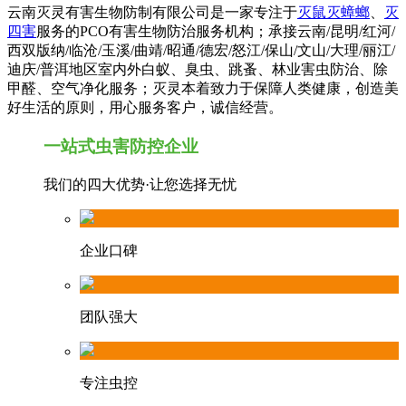
云南灭灵有害生物防制有限公司是一家专注于
灭鼠灭蟑螂
、
灭
四害
服务的PCO有害生物防治服务机构；承接云南/昆明/红河/
西双版纳/临沧/玉溪/曲靖/昭通/德宏/怒江/保山/文山/大理/丽江/
迪庆/普洱地区室内外白蚁、臭虫、跳蚤、林业害虫防治、除
甲醛、空气净化服务；灭灵本着致力于保障人类健康，创造美
好生活的原则，用心服务客户，诚信经营。
一站式虫害防控企业
我们的四大优势·让您选择无忧
企业口碑
团队强大
专注虫控