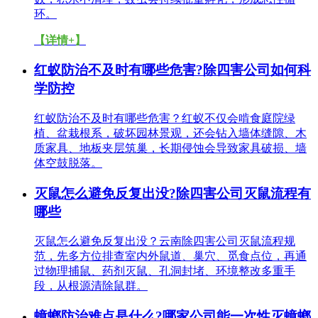
环。
【详情+】
红蚁防治不及时有哪些危害?除四害公司如何科
学防控
红蚁防治不及时有哪些危害？红蚁不仅会啃食庭院绿
植、盆栽根系，破坏园林景观，还会钻入墙体缝隙、木
质家具、地板夹层筑巢，长期侵蚀会导致家具破损、墙
体空鼓脱落。
灭鼠怎么避免反复出没?除四害公司灭鼠流程有
哪些
灭鼠怎么避免反复出没？云南除四害公司灭鼠流程规
范，先多方位排查室内外鼠道、巢穴、觅食点位，再通
过物理捕鼠、药剂灭鼠、孔洞封堵、环境整改多重手
段，从根源清除鼠群。
蟑螂防治难点是什么?哪家公司能一次性灭蟑螂