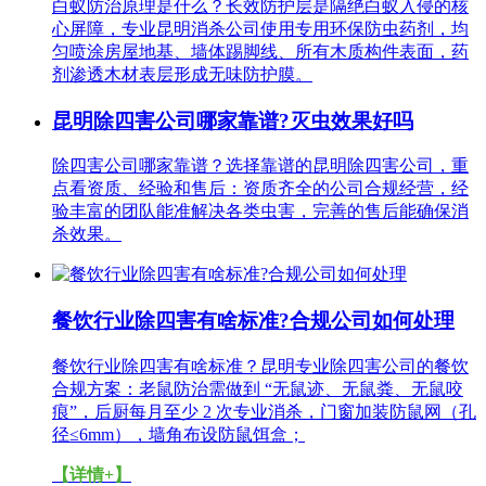
白蚁防治原理是什么？长效防护层是隔绝白蚁入侵的核
心屏障，专业昆明消杀公司使用专用环保防虫药剂，均
匀喷涂房屋地基、墙体踢脚线、所有木质构件表面，药
剂渗透木材表层形成无味防护膜。
昆明除四害公司哪家靠谱?灭虫效果好吗
除四害公司哪家靠谱？选择靠谱的昆明除四害公司，重
点看资质、经验和售后：资质齐全的公司合规经营，经
验丰富的团队能准解决各类虫害，完善的售后能确保消
杀效果。
餐饮行业除四害有啥标准?合规公司如何处理
餐饮行业除四害有啥标准？昆明专业除四害公司的餐饮
合规方案：老鼠防治需做到 “无鼠迹、无鼠粪、无鼠咬
痕”，后厨每月至少 2 次专业消杀，门窗加装防鼠网（孔
径≤6mm），墙角布设防鼠饵盒；
【详情+】