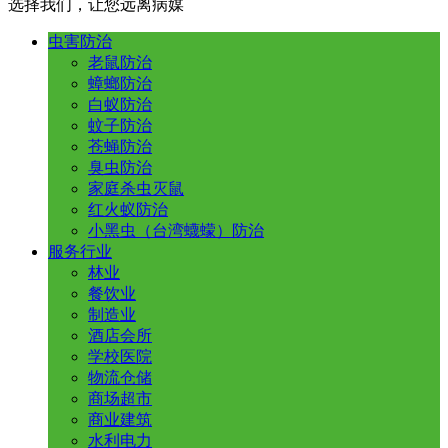
选择我们，让您远离病媒
虫害防治
老鼠防治
蟑螂防治
白蚁防治
蚊子防治
苍蝇防治
臭虫防治
家庭杀虫灭鼠
红火蚁防治
小黑虫（台湾蠛蠓）防治
服务行业
林业
餐饮业
制造业
酒店会所
学校医院
物流仓储
商场超市
商业建筑
水利电力