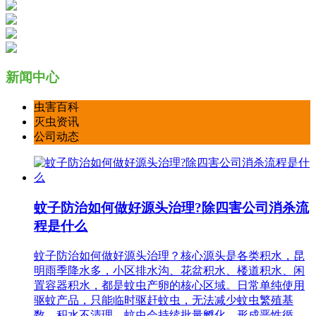
新闻中心
虫害百科
灭虫资讯
公司动态
蚊子防治如何做好源头治理?除四害公司消杀流
程是什么
蚊子防治如何做好源头治理？核心源头是各类积水，昆
明雨季降水多，小区排水沟、花盆积水、楼道积水、闲
置容器积水，都是蚊虫产卵的核心区域。日常单纯使用
驱蚊产品，只能临时驱赶蚊虫，无法减少蚊虫繁殖基
数，积水不清理，蚊虫会持续批量孵化，形成恶性循