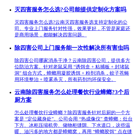
灭四害服务怎么选?公司能提供定制化方案吗
灭四害服务怎么选?云南灭四害服务选支持定制化的公
司。专业上门服务针对性强，效果更好，不管是家庭还
是商用场景，都能解决四害问题。
除四害公司上门服务能一次性解决所有害虫吗
除四害公司哪家消杀干净？云南除四害公司，提供多方
位防治方案。针对老鼠采用 “诱饵盒 + 粘捕板 + 封堵鼠
洞” 组合方式，蟑螂用凝胶诱饵 + 粉剂消杀，蚊子苍蝇
用环境整治 + 喷雾杀灭，所有药剂均环保安全。
云南除四害服务怎么处理餐饮行业蟑螂?3个后
厨方案
怎么处理餐饮行业蟑螂？除四害服务针对后厨的一个方
案是 “定位藏身处”。公司会用 “热成像仪” 查蟑螂：灶台
下方、冰柜压缩机旁、储物柜缝隙、下水道口，这些温
暖、油污多的地方都是蟑螂窝，再用 “蟑螂胶饵” 点在缝