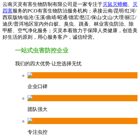
云南灭灵有害生物防制有限公司是一家专注于
灭鼠灭蟑螂
、
灭
四害
服务的PCO有害生物防治服务机构；承接云南/昆明/红河/
西双版纳/临沧/玉溪/曲靖/昭通/德宏/怒江/保山/文山/大理/丽江/
迪庆/普洱地区室内外白蚁、臭虫、跳蚤、林业害虫防治、除
甲醛、空气净化服务；灭灵本着致力于保障人类健康，创造美
好生活的原则，用心服务客户，诚信经营。
一站式虫害防控企业
我们的四大优势·让您选择无忧
企业口碑
团队强大
专注虫控