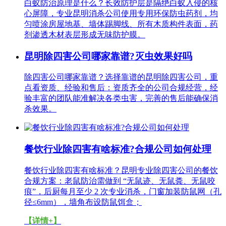
白蚁防治原理是什么？长效防护层是隔绝白蚁入侵的核
心屏障，专业昆明消杀公司使用专用环保防虫药剂，均
匀喷涂房屋地基、墙体踢脚线、所有木质构件表面，药
剂渗透木材表层形成无味防护膜。
昆明除四害公司哪家靠谱?灭虫效果好吗
除四害公司哪家靠谱？选择靠谱的昆明除四害公司，重
点看资质、经验和售后：资质齐全的公司合规经营，经
验丰富的团队能准解决各类虫害，完善的售后能确保消
杀效果。
餐饮行业除四害有啥标准?合规公司如何处理
餐饮行业除四害有啥标准？昆明专业除四害公司的餐饮
合规方案：老鼠防治需做到 “无鼠迹、无鼠粪、无鼠咬
痕”，后厨每月至少 2 次专业消杀，门窗加装防鼠网（孔
径≤6mm），墙角布设防鼠饵盒；
【详情+】