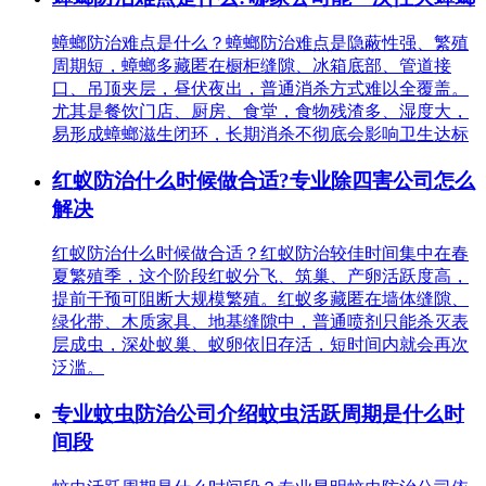
蟑螂防治难点是什么？蟑螂防治难点是隐蔽性强、繁殖
周期短，蟑螂多藏匿在橱柜缝隙、冰箱底部、管道接
口、吊顶夹层，昼伏夜出，普通消杀方式难以全覆盖。
尤其是餐饮门店、厨房、食堂，食物残渣多、湿度大，
易形成蟑螂滋生闭环，长期消杀不彻底会影响卫生达标
红蚁防治什么时候做合适?专业除四害公司怎么
解决
红蚁防治什么时候做合适？红蚁防治较佳时间集中在春
夏繁殖季，这个阶段红蚁分飞、筑巢、产卵活跃度高，
提前干预可阻断大规模繁殖。红蚁多藏匿在墙体缝隙、
绿化带、木质家具、地基缝隙中，普通喷剂只能杀灭表
层成虫，深处蚁巢、蚁卵依旧存活，短时间内就会再次
泛滥。
专业蚊虫防治公司介绍蚊虫活跃周期是什么时
间段