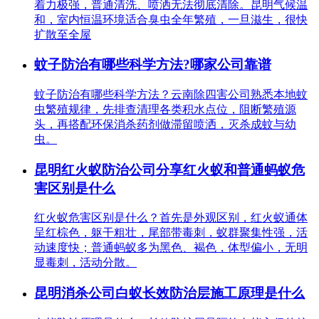
着力极强，普通清洗、喷洒无法彻底清除。昆明气候温
和，室内恒温环境适合臭虫全年繁殖，一旦滋生，很快
扩散至全屋
蚊子防治有哪些科学方法?哪家公司靠谱
蚊子防治有哪些科学方法？云南除四害公司熟悉本地蚊
虫繁殖规律，先排查清理各类积水点位，阻断繁殖源
头，再搭配环保消杀药剂做滞留喷洒，灭杀成蚊与幼
虫。
昆明红火蚁防治公司分享红火蚁和普通蚂蚁危
害区别是什么
红火蚁危害区别是什么？首先是外观区别，红火蚁通体
呈红棕色，躯干粗壮，尾部带毒刺，蚁群聚集性强，活
动速度快；普通蚂蚁多为黑色、褐色，体型偏小，无明
显毒刺，活动分散。
昆明消杀公司白蚁长效防治层施工原理是什么