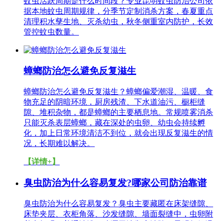
蚊虫活跃周期是什么时间段？专业昆明蚊虫防治公司依
据本地蚊虫周期规律，分季节定制消杀方案，春夏重点
清理积水孳生地、灭杀幼虫，秋冬侧重室内防护，长效
管控蚊虫数量。
蟑螂防治怎么避免反复滋生
蟑螂防治怎么避免反复滋生？蟑螂偏爱潮湿、温暖、食
物充足的阴暗环境，厨房残渣、下水道油污、橱柜缝
隙、堆积杂物，都是蟑螂的主要栖息地。常规喷雾消杀
只能灭杀表层蟑螂，藏在深处的虫卵、幼虫会持续孵
化，加上日常环境清洁不到位，就会出现反复滋生的情
况，长期难以解决。
【详情+】
臭虫防治为什么容易复发?哪家公司防治靠谱
臭虫防治为什么容易复发？臭虫主要藏匿在床架缝隙、
床垫夹层、衣柜角落、沙发缝隙、墙面裂缝中，虫卵附