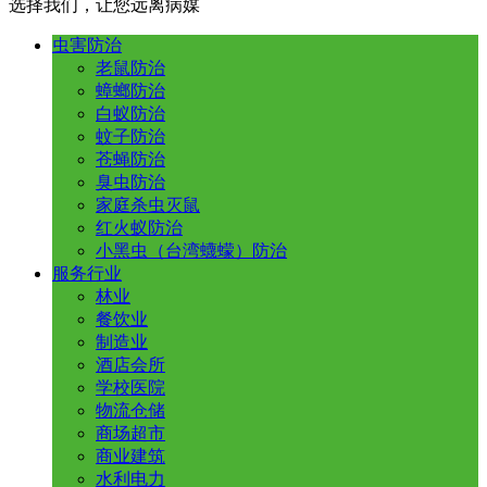
选择我们，让您远离病媒
虫害防治
老鼠防治
蟑螂防治
白蚁防治
蚊子防治
苍蝇防治
臭虫防治
家庭杀虫灭鼠
红火蚁防治
小黑虫（台湾蠛蠓）防治
服务行业
林业
餐饮业
制造业
酒店会所
学校医院
物流仓储
商场超市
商业建筑
水利电力