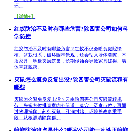
环。
【详情+】
红蚁防治不及时有哪些危害?除四害公司如何科
学防控
红蚁防治不及时有哪些危害？红蚁不仅会啃食庭院绿
植、盆栽根系，破坏园林景观，还会钻入墙体缝隙、木
质家具、地板夹层筑巢，长期侵蚀会导致家具破损、墙
体空鼓脱落。
灭鼠怎么避免反复出没?除四害公司灭鼠流程有
哪些
灭鼠怎么避免反复出没？云南除四害公司灭鼠流程规
范，先多方位排查室内外鼠道、巢穴、觅食点位，再通
过物理捕鼠、药剂灭鼠、孔洞封堵、环境整改多重手
段，从根源清除鼠群。
蟑螂防治难点是什么?哪家公司能一次性灭蟑螂