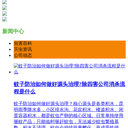
新闻中心
虫害百科
灭虫资讯
公司动态
蚊子防治如何做好源头治理?除四害公司消杀流
程是什么
蚊子防治如何做好源头治理？核心源头是各类积水，昆
明雨季降水多，小区排水沟、花盆积水、楼道积水、闲
置容器积水，都是蚊虫产卵的核心区域。日常单纯使用
驱蚊产品，只能临时驱赶蚊虫，无法减少蚊虫繁殖基
数，积水不清理，蚊虫会持续批量孵化，形成恶性循