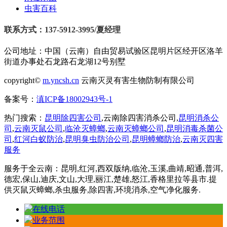
虫害百科
联系方式：137-5912-3995/夏经理
公司地址：中国（云南）自由贸易试验区昆明片区经开区洛羊
街道办事处石龙路石龙湖12号别墅
copyright©
m.yncsh.cn
云南灭灵有害生物防制有限公司
备案号：
滇ICP备18002943号-1
热门搜索：
昆明除四害公司
,云南除四害消杀公司,
昆明消杀公
司
,
云南灭鼠公司
,
临沧灭蟑螂
,
云南灭蟑螂公司
,
昆明消毒杀菌公
司
,
红河白蚁防治
,
昆明臭虫防治公司
,
昆明蟑螂防治
,
云南灭四害
服务
服务于全云南：昆明,红河,西双版纳,临沧,玉溪,曲靖,昭通,普洱,
德宏,保山,迪庆,文山,大理,丽江,楚雄,怒江,香格里拉等县市.提
供灭鼠灭蟑螂,杀虫服务,除四害,环境消杀,空气净化服务.
在线电话
业务范围